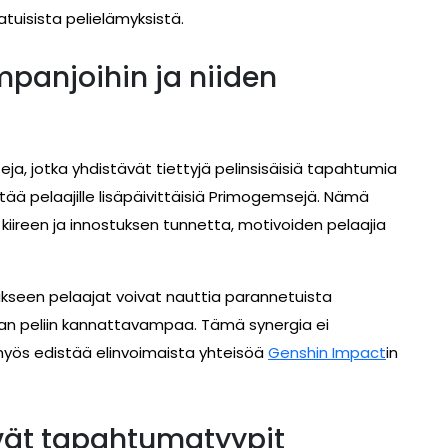
atuisista pelielämyksistä.
anjoihin ja niiden
, jotka yhdistävät tiettyjä pelinsisäisiä tapahtumia
tää pelaajille lisäpäivittäisiä Primogemsejä. Nämä
kiireen ja innostuksen tunnetta, motivoiden pelaajia
seen pelaajat voivat nauttia parannetuista
taan peliin kannattavampaa. Tämä synergia ei
 myös edistää elinvoimaista yhteisöä
Genshin Impact
in
yvät tapahtumatyypit