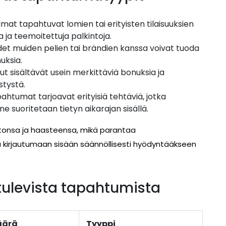
t tapahtuvat lomien tai erityisten tilaisuuksien
a ja teemoitettuja palkintoja.
 muiden pelien tai brändien kanssa voivat tuoda
uksia.
t sisältävät usein merkittäviä bonuksia ja
stystä.
htumat tarjoavat erityisiä tehtäviä, jotka
e suoritetaan tietyn aikarajan sisällä.
ntonsa ja haasteensa, mikä parantaa
a kirjautumaan sisään säännöllisesti hyödyntääkseen
tulevista tapahtumista
äärä
Tyyppi