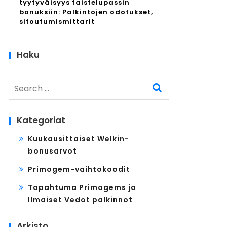
tyytyväisyys taistelupassin
bonuksiin: Palkintojen odotukset,
sitoutumismittarit
Haku
Search
for:
Kategoriat
Kuukausittaiset Welkin-
bonusarvot
Primogem-vaihtokoodit
Tapahtuma Primogems ja
Ilmaiset Vedot palkinnot
Arkisto