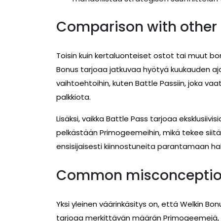
Comparison with other
Toisin kuin kertaluonteiset ostot tai muut bon
Bonus tarjoaa jatkuvaa hyötyä kuukauden aja
vaihtoehtoihin, kuten Battle Passiin, joka vaat
palkkiota.
Lisäksi, vaikka Battle Pass tarjoaa eksklusiivis
pelkästään Primogeemeihin, mikä tekee siitä s
ensisijaisesti kiinnostuneita parantamaan h
Common misconception
Yksi yleinen väärinkäsitys on, että Welkin B
tarjoaa merkittävän määrän Primogeemejä, 