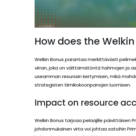
How does the Welkin
Welkin Bonus parantaa merkittävästi pelimek
virran, joka on välttämätöntä hahmojen ja a
useamman resurssin kertymisen, mikä mahdo
strategisten tiimikokoonpanojen luomisen.
Impact on resource ac
Welkin Bonus tarjoaa pelaajille päivittäisen
johdonmukainen virta voi johtaa satoihin Pr