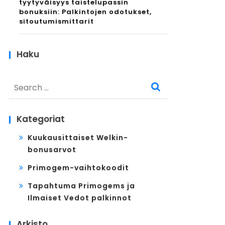
tyytyväisyys taistelupassin
bonuksiin: Palkintojen odotukset,
sitoutumismittarit
Haku
Search
for:
Kategoriat
Kuukausittaiset Welkin-
bonusarvot
Primogem-vaihtokoodit
Tapahtuma Primogems ja
Ilmaiset Vedot palkinnot
Arkisto