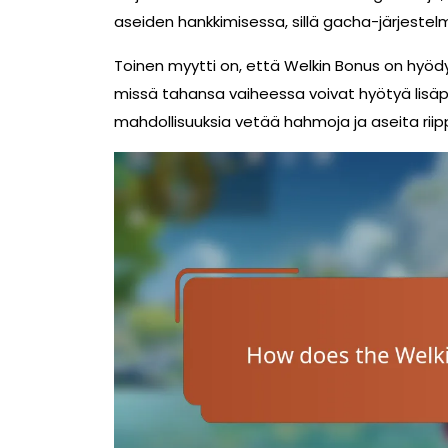
aseiden hankkimisessa, sillä gacha-järjeste
Toinen myytti on, että Welkin Bonus on hyödyll
missä tahansa vaiheessa voivat hyötyä lisä
mahdollisuuksia vetää hahmoja ja aseita rii