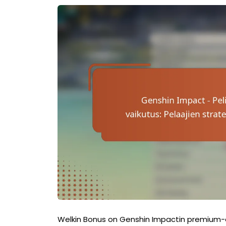
Welkin Bonus on Genshin Impactin premium-om