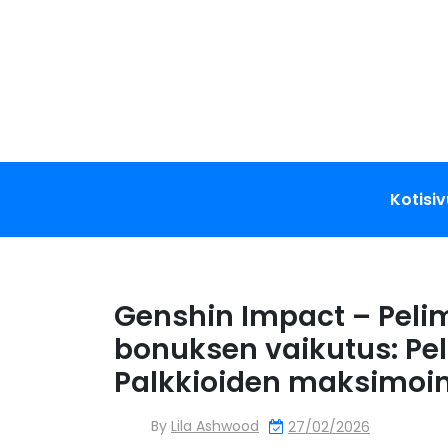
Skip
to
content
Kotisiv
Genshin Impact – Peli
bonuksen vaikutus: Pela
Palkkioiden maksimoi
By
Lila Ashwood
27/02/2026