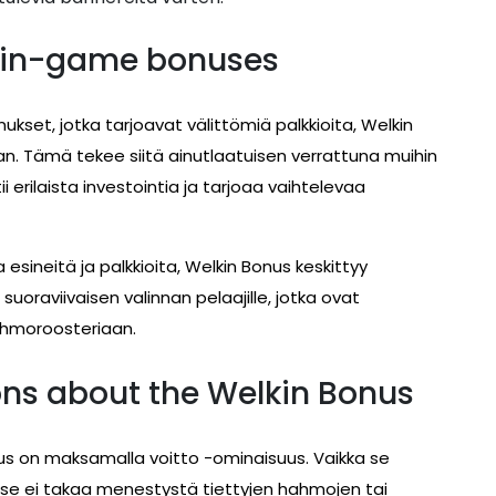
 in-game bonuses
ukset, jotka tarjoavat välittömiä palkkioita, Welkin
n. Tämä tekee siitä ainutlaatuisen verrattuna muihin
ii erilaista investointia ja tarjoaa vaihtelevaa
ia esineitä ja palkkioita, Welkin Bonus keskittyy
uoraviivaisen valinnan pelaajille, jotka ovat
ahmoroosteriaan.
s about the Welkin Bonus
onus on maksamalla voitto -ominaisuus. Vaikka se
se ei takaa menestystä tiettyjen hahmojen tai