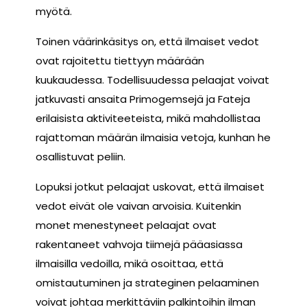
myötä.
Toinen väärinkäsitys on, että ilmaiset vedot
ovat rajoitettu tiettyyn määrään
kuukaudessa. Todellisuudessa pelaajat voivat
jatkuvasti ansaita Primogemsejä ja Fateja
erilaisista aktiviteeteista, mikä mahdollistaa
rajattoman määrän ilmaisia vetoja, kunhan he
osallistuvat peliin.
Lopuksi jotkut pelaajat uskovat, että ilmaiset
vedot eivät ole vaivan arvoisia. Kuitenkin
monet menestyneet pelaajat ovat
rakentaneet vahvoja tiimejä pääasiassa
ilmaisilla vedoilla, mikä osoittaa, että
omistautuminen ja strateginen pelaaminen
voivat johtaa merkittäviin palkintoihin ilman