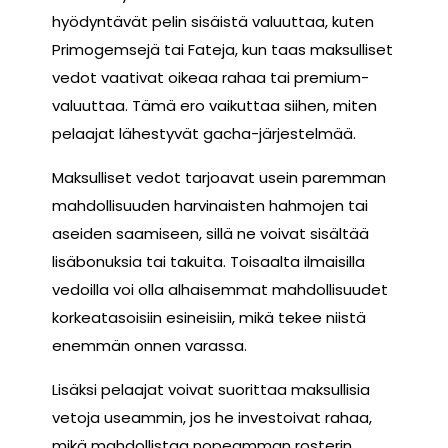
hyödyntävät pelin sisäistä valuuttaa, kuten
Primogemsejä tai Fateja, kun taas maksulliset
vedot vaativat oikeaa rahaa tai premium-
valuuttaa. Tämä ero vaikuttaa siihen, miten
pelaajat lähestyvät gacha-järjestelmää.
Maksulliset vedot tarjoavat usein paremman
mahdollisuuden harvinaisten hahmojen tai
aseiden saamiseen, sillä ne voivat sisältää
lisäbonuksia tai takuita. Toisaalta ilmaisilla
vedoilla voi olla alhaisemmat mahdollisuudet
korkeatasoisiin esineisiin, mikä tekee niistä
enemmän onnen varassa.
Lisäksi pelaajat voivat suorittaa maksullisia
vetoja useammin, jos he investoivat rahaa,
mikä mahdollistaa nopeamman rosterin