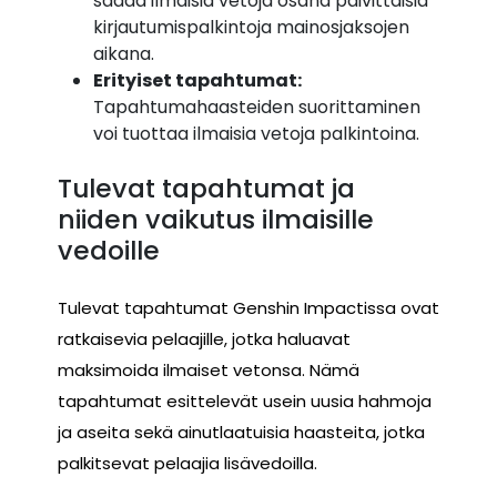
saada ilmaisia vetoja osana päivittäisiä
kirjautumispalkintoja mainosjaksojen
aikana.
Erityiset tapahtumat:
Tapahtumahaasteiden suorittaminen
voi tuottaa ilmaisia vetoja palkintoina.
Tulevat tapahtumat ja
niiden vaikutus ilmaisille
vedoille
Tulevat tapahtumat Genshin Impactissa ovat
ratkaisevia pelaajille, jotka haluavat
maksimoida ilmaiset vetonsa. Nämä
tapahtumat esittelevät usein uusia hahmoja
ja aseita sekä ainutlaatuisia haasteita, jotka
palkitsevat pelaajia lisävedoilla.