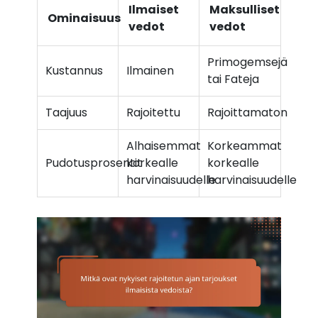
Ilmaiset
Maksulliset
Ominaisuus
vedot
vedot
Primogemsejä
Kustannus
Ilmainen
tai Fateja
Taajuus
Rajoitettu
Rajoittamaton
Alhaisemmat
Korkeammat
Pudotusprosentit
korkealle
korkealle
harvinaisuudelle
harvinaisuudelle