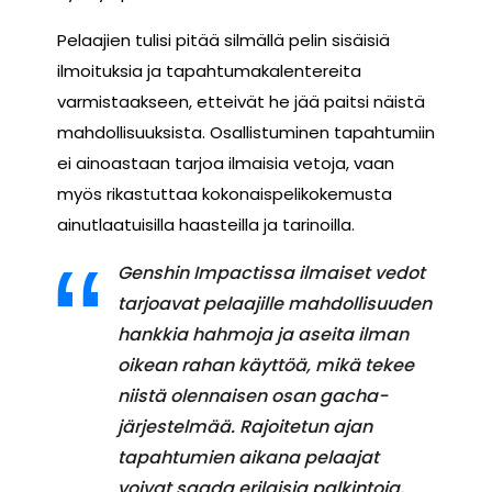
Pelaajien tulisi pitää silmällä pelin sisäisiä
ilmoituksia ja tapahtumakalentereita
varmistaakseen, etteivät he jää paitsi näistä
mahdollisuuksista. Osallistuminen tapahtumiin
ei ainoastaan tarjoa ilmaisia vetoja, vaan
myös rikastuttaa kokonaispelikokemusta
ainutlaatuisilla haasteilla ja tarinoilla.
Genshin Impactissa ilmaiset vedot
tarjoavat pelaajille mahdollisuuden
hankkia hahmoja ja aseita ilman
oikean rahan käyttöä, mikä tekee
niistä olennaisen osan gacha-
järjestelmää. Rajoitetun ajan
tapahtumien aikana pelaajat
voivat saada erilaisia palkintoja,