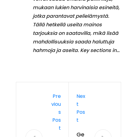
mukaan lukien harvinaisia esineitä,
jotka parantavat pelielämystä.
Tällä hetkellä useita mainos
tarjouksia on saatavilla, mikä lisää
mahdollisuuksia saada haluttuja
hahmoja ja aseita. Key sections in…
Pre
Nex
Viou
T
S
Pos
Pos
T
T
Ge