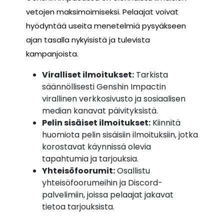
vetojen maksimoimiseksi. Pelaajat voivat
hyödyntää useita menetelmiä pysyäkseen
ajan tasalla nykyisistä ja tulevista
kampanjoista.
Viralliset ilmoitukset:
Tarkista
säännöllisesti Genshin Impactin
virallinen verkkosivusto ja sosiaalisen
median kanavat päivityksistä.
Pelin sisäiset ilmoitukset:
Kiinnitä
huomiota pelin sisäisiin ilmoituksiin, jotka
korostavat käynnissä olevia
tapahtumia ja tarjouksia.
Yhteisöfoorumit:
Osallistu
yhteisöfoorumeihin ja Discord-
palvelimiin, joissa pelaajat jakavat
tietoa tarjouksista.