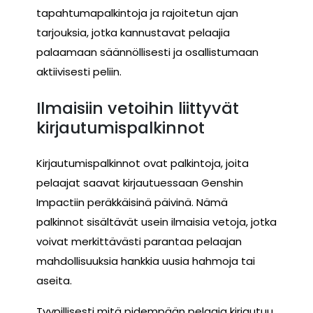
tapahtumapalkintoja ja rajoitetun ajan
tarjouksia, jotka kannustavat pelaajia
palaamaan säännöllisesti ja osallistumaan
aktiivisesti peliin.
Ilmaisiin vetoihin liittyvät
kirjautumispalkinnot
Kirjautumispalkinnot ovat palkintoja, joita
pelaajat saavat kirjautuessaan Genshin
Impactiin peräkkäisinä päivinä. Nämä
palkinnot sisältävät usein ilmaisia vetoja, jotka
voivat merkittävästi parantaa pelaajan
mahdollisuuksia hankkia uusia hahmoja tai
aseita.
Tyypillisesti mitä pidempään pelaaja kirjautuu