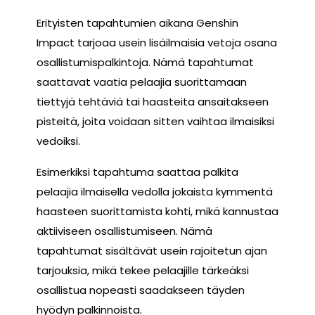
Erityisten tapahtumien aikana Genshin
Impact tarjoaa usein lisäilmaisia vetoja osana
osallistumispalkintoja. Nämä tapahtumat
saattavat vaatia pelaajia suorittamaan
tiettyjä tehtäviä tai haasteita ansaitakseen
pisteitä, joita voidaan sitten vaihtaa ilmaisiksi
vedoiksi.
Esimerkiksi tapahtuma saattaa palkita
pelaajia ilmaisella vedolla jokaista kymmentä
haasteen suorittamista kohti, mikä kannustaa
aktiiviseen osallistumiseen. Nämä
tapahtumat sisältävät usein rajoitetun ajan
tarjouksia, mikä tekee pelaajille tärkeäksi
osallistua nopeasti saadakseen täyden
hyödyn palkinnoista.