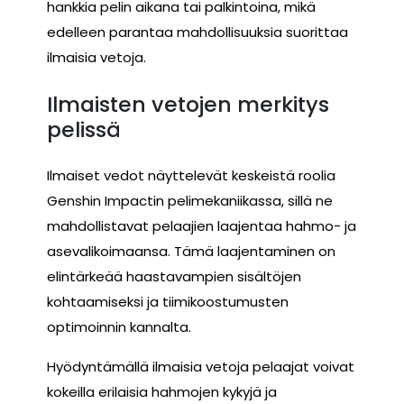
hankkia pelin aikana tai palkintoina, mikä
edelleen parantaa mahdollisuuksia suorittaa
ilmaisia vetoja.
Ilmaisten vetojen merkitys
pelissä
Ilmaiset vedot näyttelevät keskeistä roolia
Genshin Impactin pelimekaniikassa, sillä ne
mahdollistavat pelaajien laajentaa hahmo- ja
asevalikoimaansa. Tämä laajentaminen on
elintärkeää haastavampien sisältöjen
kohtaamiseksi ja tiimikoostumusten
optimoinnin kannalta.
Hyödyntämällä ilmaisia vetoja pelaajat voivat
kokeilla erilaisia hahmojen kykyjä ja