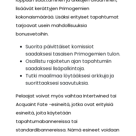
lisäävät kerättyjen Primogemien
kokonaismäärää. Lisäksi erityiset tapahtumat
tarjoavat usein mahdollisuuksia
bonusvetoihin.
Suorita päivittäiset komissiot
saadaksesi tasaisen Primogemien tulon.
Osallistu rajoitetun ajan tapahtumiin
saadaksesi lisäpalkintoja.
Tutki maailmaa löytääksesi arkkuja ja
suorittaaksesi saavutuksia.
Pelaajat voivat myös vaihtaa Intertwined tai
Acquaint Fate -esineitä, jotka ovat erityisiä
esineitä, joita käytetään
tapahtumabannereissa tai
standardibannereissa. Nämä esineet voidaan