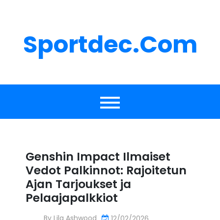
Skip
to
content
Sportdec.com
Genshin Impact Ilmaiset
Vedot Palkinnot: Rajoitetun
Ajan Tarjoukset ja
Pelaajapalkkiot
By
Lila Ashwood
12/02/2026