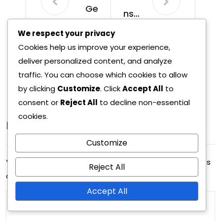
Ge
nsh
nsh
12/0
in
We respect your privacy
12/0
2/2
in
Cookies help us improve your experience,
Imp
2/2
026
deliver personalized content, and analyze
Imp
act
026
traffic. You can choose which cookies to allow
act
in
by clicking
Customize
. Click
Accept All
to
Ilm
Ilm
consent or
Reject All
to decline non-essential
ais
cookies.
ais
Leave A Reply
et
et
Customize
Ve
Ve
Your email address will not be published.
Required fields
Reject All
dot
dot
are marked
*
Pal
Pal
Accept All
kin
kin