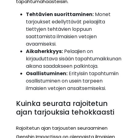
tapahtumahaasteisiin.
Tehtävien suorittaminen:
Monet
tarjoukset edellyttävät pelaajilta
tiettyjen tehtävien loppuun
saattamista ilmaisien vetojen
avaamiseksi.
Aikaherkkyys:
Pelaajien on
kirjauduttava sisään tapahtumaikkunan
aikana saadakseen palkintoja.
Osallistuminen:
Erityisiin tapahtumiin
osallistuminen on usein tarpeen
ilmaisien vetojen ansaitsemiseksi.
Kuinka seurata rajoitetun
ajan tarjouksia tehokkaasti
Rajoitetun ajan tarjousten seuraaminen
Genshin Impactissa on olennaista ilmaisien