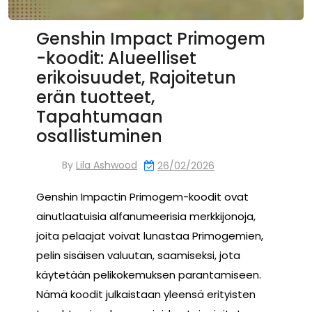
Genshin Impact Primogem
-koodit: Alueelliset
erikoisuudet, Rajoitetun
erän tuotteet,
Tapahtumaan
osallistuminen
By
Lila Ashwood
26/02/2026
Genshin Impactin Primogem-koodit ovat
ainutlaatuisia alfanumeerisia merkkijonoja,
joita pelaajat voivat lunastaa Primogemien,
pelin sisäisen valuutan, saamiseksi, jota
käytetään pelikokemuksen parantamiseen.
Nämä koodit julkaistaan yleensä erityisten