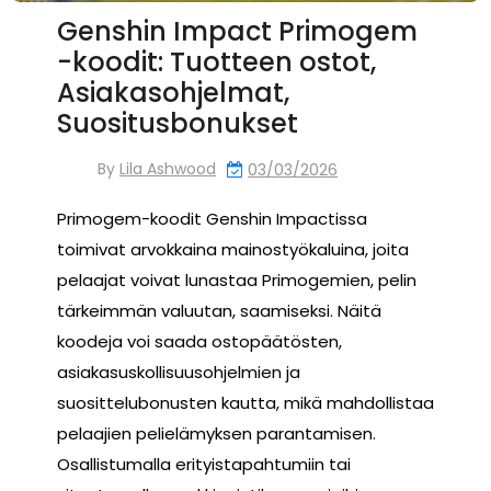
Genshin Impact Primogem
-koodit: Tuotteen ostot,
Asiakasohjelmat,
Suositusbonukset
By
Lila Ashwood
03/03/2026
Primogem-koodit Genshin Impactissa
toimivat arvokkaina mainostyökaluina, joita
pelaajat voivat lunastaa Primogemien, pelin
tärkeimmän valuutan, saamiseksi. Näitä
koodeja voi saada ostopäätösten,
asiakasuskollisuusohjelmien ja
suosittelubonusten kautta, mikä mahdollistaa
pelaajien pelielämyksen parantamisen.
Osallistumalla erityistapahtumiin tai