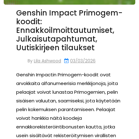
Genshin Impact Primogem-
koodit:
Ennakkoilmoittautumiset,
Julkaisutapahtumat,
Uutiskirjeen tilaukset
By
Lila Ashwood
03/03/2026
Genshin Impactin Primogem-koodit ovat
arvokkaita alfanumeerisia merkkijonoja, joita
pelaajat voivat lunastaa Primogemien, pelin
sisäisen valuutan, saamiseksi, jota käytetään
pelin kokemuksen parantamiseen. Pelaajat
voivat hankkia näitä koodeja
ennakkorekisteröintibonusten kautta, jotka
usein sisältävät rekisteröitymisen virallisten