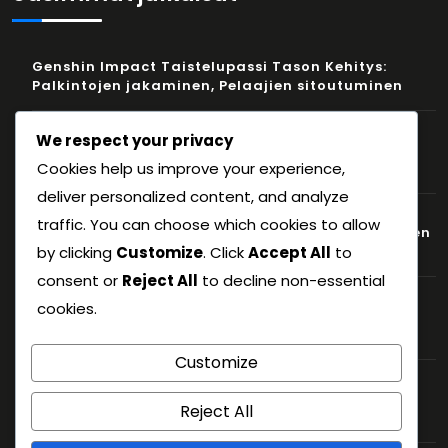
Genshin Impact Taistelupassi Tason Kehitys:
Palkintojen jakaminen, Pelaajien sitoutuminen
Genshin Impact Primogem-koodit: Juhlapäivän
We respect your privacy
juhlat, Virstanpylväs-tapahtumat, Kehittäjien
Cookies help us improve your experience,
arvonnat
deliver personalized content, and analyze
Genshin Impactin kuukausittaiset
traffic. You can choose which cookies to allow
taistelupassibonukset: Nykyiset arvot, palkintojen
by clicking
Customize
. Click
Accept All
to
erittely, kustannustehokkuusanalyysi
consent or
Reject All
to decline non-essential
Genshin Impact Primogem -koodit: Pelin
cookies.
vuosipäivät, Erityiset tilaisuudet, Käyttäjien
luoma sisältö
Customize
Genshin Impact -pelaajien tyytyväisyys
taistelupassin bonuksiin: Palkintojen odotukset,
Reject All
sitoutumismittarit