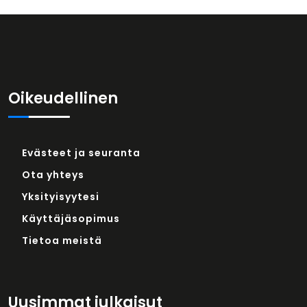
Oikeudellinen
Evästeet ja seuranta
Ota yhteys
Yksityisyytesi
Käyttäjäsopimus
Tietoa meistä
Uusimmat julkaisut