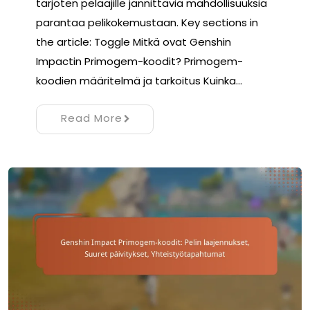
tarjoten pelaajille jännittäviä mahdollisuuksia
parantaa pelikokemustaan. Key sections in
the article: Toggle Mitkä ovat Genshin
Impactin Primogem-koodit? Primogem-
koodien määritelmä ja tarkoitus Kuinka…
Read More