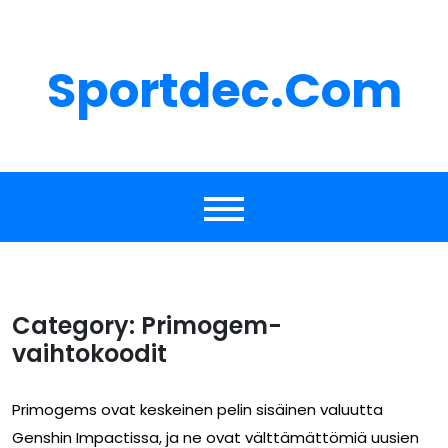
Skip
to
content
Sportdec.com
Category:
Primogem-
vaihtokoodit
Primogems ovat keskeinen pelin sisäinen valuutta
Genshin Impactissa, ja ne ovat välttämättömiä uusien