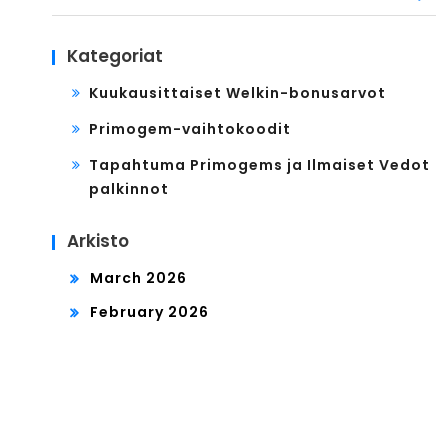
for:
Kategoriat
Kuukausittaiset Welkin-bonusarvot
Primogem-vaihtokoodit
Tapahtuma Primogems ja Ilmaiset Vedot
palkinnot
Arkisto
March 2026
February 2026