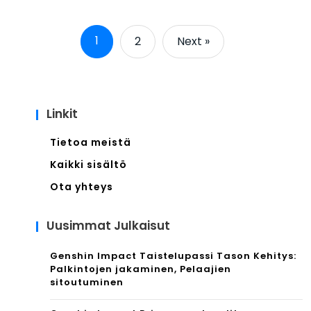
1
2
Next »
Linkit
Tietoa meistä
Kaikki sisältö
Ota yhteys
Uusimmat Julkaisut
Genshin Impact Taistelupassi Tason Kehitys:
Palkintojen jakaminen, Pelaajien
sitoutuminen