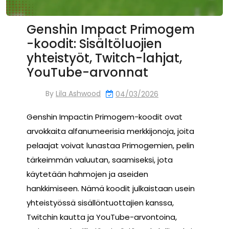
Genshin Impact Primogem
-koodit: Sisältöluojien
yhteistyöt, Twitch-lahjat,
YouTube-arvonnat
By
Lila Ashwood
04/03/2026
Genshin Impactin Primogem-koodit ovat
arvokkaita alfanumeerisia merkkijonoja, joita
pelaajat voivat lunastaa Primogemien, pelin
tärkeimmän valuutan, saamiseksi, jota
käytetään hahmojen ja aseiden
hankkimiseen. Nämä koodit julkaistaan usein
yhteistyössä sisällöntuottajien kanssa,
Twitchin kautta ja YouTube-arvontoina,