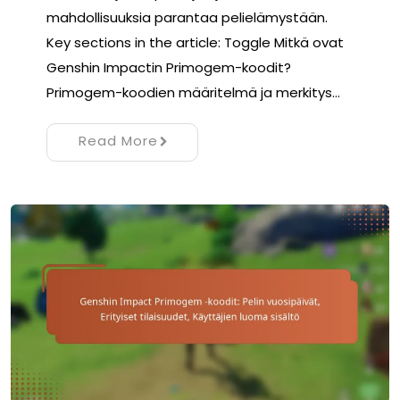
mahdollisuuksia parantaa pelielämystään.
Key sections in the article: Toggle Mitkä ovat
Genshin Impactin Primogem-koodit?
Primogem-koodien määritelmä ja merkitys…
Read More