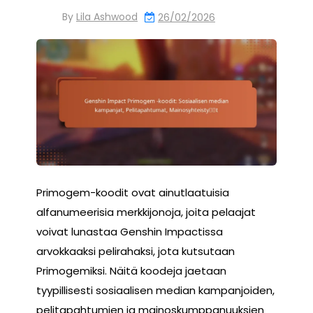
By
Lila Ashwood
26/02/2026
Primogem-koodit ovat ainutlaatuisia
alfanumeerisia merkkijonoja, joita pelaajat
voivat lunastaa Genshin Impactissa
arvokkaaksi pelirahaksi, jota kutsutaan
Primogemiksi. Näitä koodeja jaetaan
tyypillisesti sosiaalisen median kampanjoiden,
pelitapahtumien ja mainoskumppanuuksien