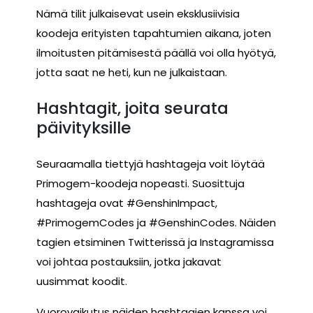
Nämä tilit julkaisevat usein eksklusiivisia
koodeja erityisten tapahtumien aikana, joten
ilmoitusten pitämisestä päällä voi olla hyötyä,
jotta saat ne heti, kun ne julkaistaan.
Hashtagit, joita seurata
päivityksille
Seuraamalla tiettyjä hashtageja voit löytää
Primogem-koodeja nopeasti. Suosittuja
hashtageja ovat #GenshinImpact,
#PrimogemCodes ja #GenshinCodes. Näiden
tagien etsiminen Twitterissä ja Instagramissa
voi johtaa postauksiin, jotka jakavat
uusimmat koodit.
Vuorovaikutus näiden hashtagien kanssa voi