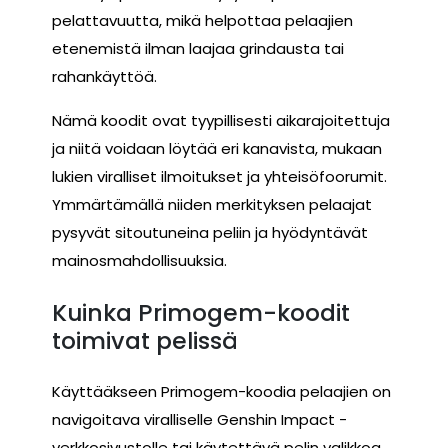
pelattavuutta, mikä helpottaa pelaajien
etenemistä ilman laajaa grindausta tai
rahankäyttöä.
Nämä koodit ovat tyypillisesti aikarajoitettuja
ja niitä voidaan löytää eri kanavista, mukaan
lukien viralliset ilmoitukset ja yhteisöfoorumit.
Ymmärtämällä niiden merkityksen pelaajat
pysyvät sitoutuneina peliin ja hyödyntävät
mainosmahdollisuuksia.
Kuinka Primogem-koodit
toimivat pelissä
Käyttääkseen Primogem-koodia pelaajien on
navigoitava viralliselle Genshin Impact -
verkkosivustolle tai käytettävä pelin valikkoa