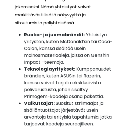
jakamiseksi. Nämä yhteistyöt voivat
merkittävästi lisätä näkyvyyttä ja
sitoutumista peliyhteisössä.
Ruoka- ja juomabrändit:
Yhteistyö
yritysten, kuten McDonald’sin tai Coca-
Colan, kanssa sisältää usein
mainosmateriaaleja, joissa on Genshin
Impact -teemoja.
Teknologiayritykset:
Kumppanuudet
brändien, kuten ASUSin tai Razerin,
kanssa voivat tarjota eksklusiivista
pelivarustusta, johon sisältyy
Primogem-koodeja osana pakettia.
Vaikuttajat:
Suositut striimaajat ja
sisällöntuottajat järjestävät usein
arvontoja tai erityisiä tapahtumia, jotka
tarjoavat koodeja seuraajilleen.