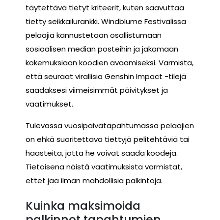
täytettävä tietyt kriteerit, kuten saavuttaa
tietty seikkailurankki. Windblume Festivalissa
pelaajia kannustetaan osallistumaan
sosiaalisen median posteihin ja jakamaan
kokemuksiaan koodien avaamiseksi. Varmista,
että seuraat virallisia Genshin Impact -tilejä
saadaksesi viimeisimmät päivitykset ja
vaatimukset.
Tulevassa vuosipäivätapahtumassa pelaajien
on ehkä suoritettava tiettyjä pelitehtäviä tai
haasteita, jotta he voivat saada koodeja.
Tietoisena näistä vaatimuksista varmistat,
ettet jää ilman mahdollisia palkintoja.
Kuinka maksimoida
palkinnot tapahtumien