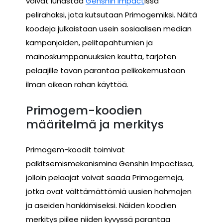
voivat lunastaa
Genshin Impact
issa
pelirahaksi, jota kutsutaan Primogemiksi. Näitä
koodeja julkaistaan usein sosiaalisen median
kampanjoiden, pelitapahtumien ja
mainoskumppanuuksien kautta, tarjoten
pelaajille tavan parantaa pelikokemustaan
ilman oikean rahan käyttöä.
Primogem-koodien
määritelmä ja merkitys
Primogem-koodit toimivat
palkitsemismekanismina Genshin Impactissa,
jolloin pelaajat voivat saada Primogemeja,
jotka ovat välttämättömiä uusien hahmojen
ja aseiden hankkimiseksi. Näiden koodien
merkitys piilee niiden kyvyssä parantaa