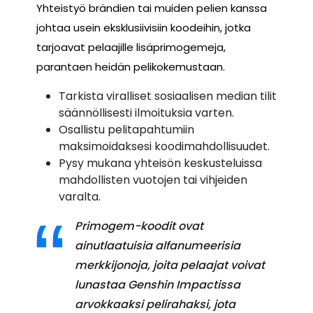
Yhteistyö brändien tai muiden pelien kanssa
johtaa usein eksklusiivisiin koodeihin, jotka
tarjoavat pelaajille lisäprimogemeja,
parantaen heidän pelikokemustaan.
Tarkista viralliset sosiaalisen median tilit
säännöllisesti ilmoituksia varten.
Osallistu pelitapahtumiin
maksimoidaksesi koodimahdollisuudet.
Pysy mukana yhteisön keskusteluissa
mahdollisten vuotojen tai vihjeiden
varalta.
Primogem-koodit ovat
ainutlaatuisia alfanumeerisia
merkkijonoja, joita pelaajat voivat
lunastaa Genshin Impactissa
arvokkaaksi pelirahaksi, jota