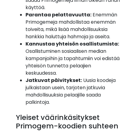
saada Primogemeja ilman oikean rahan
käyttöä.
Parantaa pelattavuutta:
Enemmän
Primogemeja mahdollistaa enemmän
toiveita, mikä lisää mahdollisuuksia
hankkia haluttuja hahmoja ja aseita.
Kannustaa yhteisön osallistumista:
Osallistuminen sosiaalisen median
kampanjoihin ja tapahtumiin voi edistää
yhteisön tunnetta pelaajien
keskuudessa.
Jatkuvat päivitykset:
Uusia koodeja
julkaistaan usein, tarjoten jatkuvia
mahdollisuuksia pelaajille saada
palkintoja.
Yleiset väärinkäsitykset
Primogem-koodien suhteen