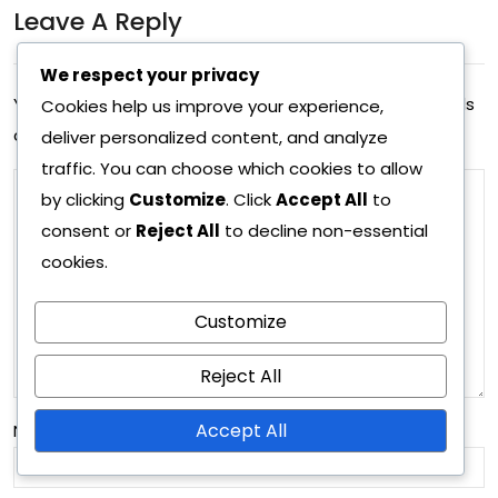
ge
Leave A Reply
m -
m -
koo
We respect your privacy
koo
dit:
Your email address will not be published.
Required fields
Cookies help us improve your experience,
dit:
are marked
*
deliver personalized content, and analyze
Alu
Jou
traffic. You can choose which cookies to allow
eelli
by clicking
Customize
. Click
Accept All
to
lun
set
consent or
Reject All
to decline non-essential
erik
erik
cookies.
oist
ois
Customize
arj
uud
ouk
Reject All
et,
set,
Raj
Accept All
Name
*
fani
oit
tai