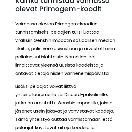
Kuinka tunnistaa voimassa
olevat Primogem-koodit
Voimassa olevien Primogem-koodien
tunnistamiseksi pelaajien tulisi luottaa
virallisiin Genshin Impactin sosiaalisen median
tileihin, pelin verkkosivustoon ja arvostettuihin
pelialan uutislähteisiin. Nämä lähteet
ilmoittavat yleensä uusista koodeista ja
antavat tietoja niiden vanhenemispäivistä.
Lisäksi pelaajat voivat liittyä
yhteisöfoorumeille tai Discord-palvelimille,
jotka on omistettu Genshin Impactille, joissa
jäsenet usein jakavat ja vahvistavat koodeja.
Tämä yhteistyö auttaa varmistamaan, että
pelaajat käyttävät aitoja koodeja ja