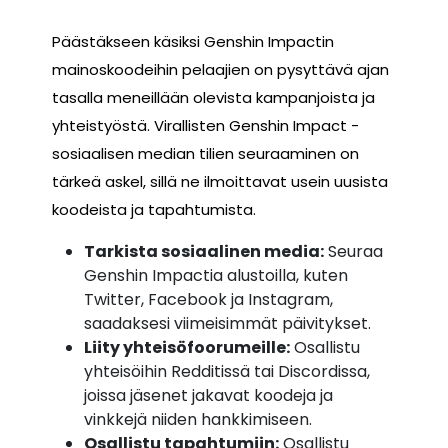
Päästäkseen käsiksi Genshin Impactin
mainoskoodeihin pelaajien on pysyttävä ajan
tasalla meneillään olevista kampanjoista ja
yhteistyöstä. Virallisten Genshin Impact -
sosiaalisen median tilien seuraaminen on
tärkeä askel, sillä ne ilmoittavat usein uusista
koodeista ja tapahtumista.
Tarkista sosiaalinen media:
Seuraa
Genshin Impactia alustoilla, kuten
Twitter, Facebook ja Instagram,
saadaksesi viimeisimmät päivitykset.
Liity yhteisöfoorumeille:
Osallistu
yhteisöihin Redditissä tai Discordissa,
joissa jäsenet jakavat koodeja ja
vinkkejä niiden hankkimiseen.
Osallistu tapahtumiin:
Osallistu