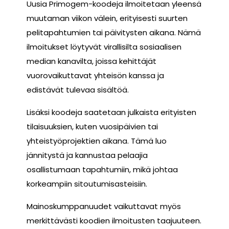
Uusia Primogem-koodeja ilmoitetaan yleensä
muutaman viikon välein, erityisesti suurten
pelitapahtumien tai päivitysten aikana. Nämä
ilmoitukset löytyvät virallisilta sosiaalisen
median kanavilta, joissa kehittäjät
vuorovaikuttavat yhteisön kanssa ja
edistävät tulevaa sisältöä.
Lisäksi koodeja saatetaan julkaista erityisten
tilaisuuksien, kuten vuosipäivien tai
yhteistyöprojektien aikana. Tämä luo
jännitystä ja kannustaa pelaajia
osallistumaan tapahtumiin, mikä johtaa
korkeampiin sitoutumisasteisiin.
Mainoskumppanuudet vaikuttavat myös
merkittävästi koodien ilmoitusten taajuuteen.