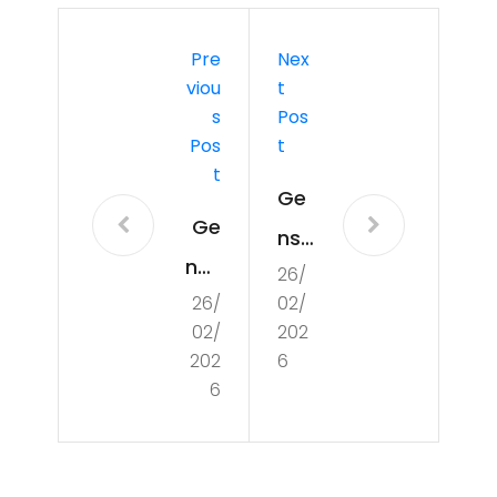
Pre
Nex
Viou
T
S
Pos
Pos
T
T
Ge
Ge
nsh
nsh
26/
in
26/
02/
in
Imp
02/
202
Imp
act
202
6
act
6
Pri
Pri
mo
mo
ge