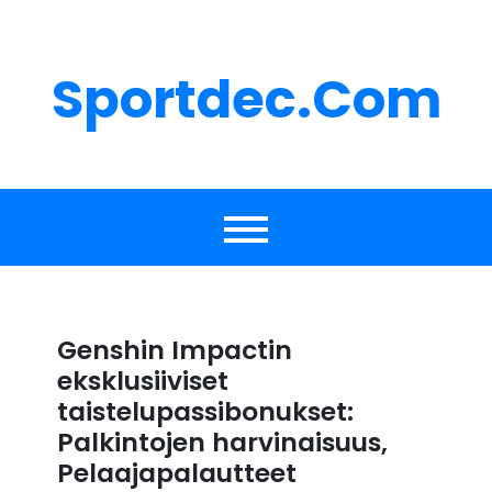
Skip
to
content
Sportdec.com
Genshin Impactin
eksklusiiviset
taistelupassibonukset:
Palkintojen harvinaisuus,
Pelaajapalautteet