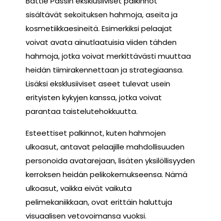
Battle Passin eksklusiiviset palkinnot
sisältävät sekoituksen hahmoja, aseita ja
kosmetiikkaesineitä. Esimerkiksi pelaajat
voivat avata ainutlaatuisia viiden tähden
hahmoja, jotka voivat merkittävästi muuttaa
heidän tiimirakennettaan ja strategiaansa.
Lisäksi eksklusiiviset aseet tulevat usein
erityisten kykyjen kanssa, jotka voivat
parantaa taistelutehokkuutta.
Esteettiset palkinnot, kuten hahmojen
ulkoasut, antavat pelaajille mahdollisuuden
personoida avatarejaan, lisäten yksilöllisyyden
kerroksen heidän pelikokemukseensa. Nämä
ulkoasut, vaikka eivät vaikuta
pelimekaniikkaan, ovat erittäin haluttuja
visuaalisen vetovoimansa vuoksi.