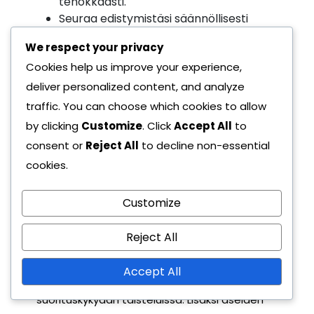
tehokkaasti.
Seuraa edistymistäsi säännöllisesti
varmistaaksesi, että olet oikealla tiellä
We respect your privacy
saavuttaaksesi halutut palkintotasot.
Cookies help us improve your experience,
Parhaat käytännöt
deliver personalized content, and analyze
palkintojen
traffic. You can choose which cookies to allow
hyödyntämisessä
by clicking
Customize
. Click
Accept All
to
pelattavuudessa
consent or
Reject All
to decline non-essential
cookies.
Palkintojen tehokas hyödyntäminen
edellyttää niiden integroimista
Customize
pelistrategiaasi. Esimerkiksi hahmojen
Reject All
kokemuspisteiden käyttäminen heti
hahmojesi tason nostamisen jälkeen voi
Accept All
merkittävästi parantaa heidän
suorituskykyään taisteluissa. Lisäksi aseiden