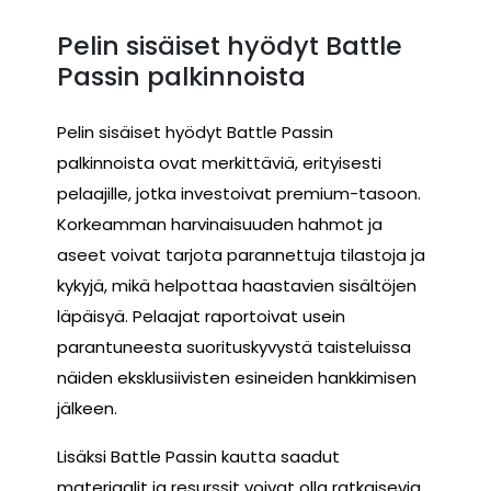
Pelin sisäiset hyödyt Battle
Passin palkinnoista
Pelin sisäiset hyödyt Battle Passin
palkinnoista ovat merkittäviä, erityisesti
pelaajille, jotka investoivat premium-tasoon.
Korkeamman harvinaisuuden hahmot ja
aseet voivat tarjota parannettuja tilastoja ja
kykyjä, mikä helpottaa haastavien sisältöjen
läpäisyä. Pelaajat raportoivat usein
parantuneesta suorituskyvystä taisteluissa
näiden eksklusiivisten esineiden hankkimisen
jälkeen.
Lisäksi Battle Passin kautta saadut
materiaalit ja resurssit voivat olla ratkaisevia