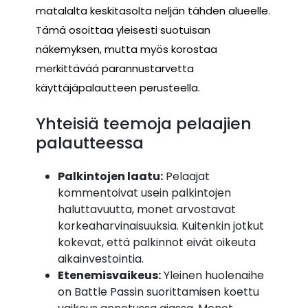
matalalta keskitasolta neljän tähden alueelle.
Tämä osoittaa yleisesti suotuisan
näkemyksen, mutta myös korostaa
merkittävää parannustarvetta
käyttäjäpalautteen perusteella.
Yhteisiä teemoja pelaajien
palautteessa
Palkintojen laatu:
Pelaajat
kommentoivat usein palkintojen
haluttavuutta, monet arvostavat
korkeaharvinaisuuksia. Kuitenkin jotkut
kokevat, että palkinnot eivät oikeuta
aikainvestointia.
Etenemisvaikeus:
Yleinen huolenaihe
on Battle Passin suorittamisen koettu