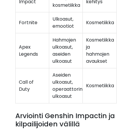
Impact
kehitys
kosmetiikka
Ulkoasut,
Fortnite
Kosmetiikka
emootiot
Hahmojen
Kosmetiikka
Apex
ulkoasut,
ja
Legends
aseiden
hahmojen
ulkoasut
avaukset
Aseiden
Call of
ulkoasut,
Kosmetiikka
Duty
operaattorin
ulkoasut
Arviointi Genshin Impactin ja
kilpailijoiden välillä