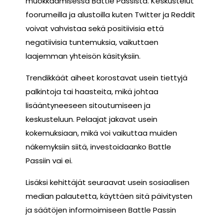
muokkaamisessa Battle Passista. Keskustelut
foorumeilla ja alustoilla kuten Twitter ja Reddit
voivat vahvistaa sekä positiivisia että
negatiivisia tuntemuksia, vaikuttaen
laajemman yhteisön käsityksiin.
Trendikkäät aiheet korostavat usein tiettyjä
palkintoja tai haasteita, mikä johtaa
lisääntyneeseen sitoutumiseen ja
keskusteluun. Pelaajat jakavat usein
kokemuksiaan, mikä voi vaikuttaa muiden
näkemyksiin siitä, investoidaanko Battle
Passiin vai ei.
Lisäksi kehittäjät seuraavat usein sosiaalisen
median palautetta, käyttäen sitä päivitysten
ja säätöjen informoimiseen Battle Passin