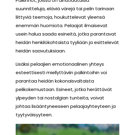
Palkinnot, joissa on ainutlaatuisia
suunnitteluja, eläviä värejä tai pelin tarinaan
liittyviä teemoja, houkuttelevat yleensä
enemmän huomiota. Pelaajat ilmaisevat
usein halua saada esineitä, jotka parantavat
heidän henkilökohtaista tyyliään ja esittelevät
heidän saavutuksiaan.
Lisäksi pelaajien emotionaalinen yhteys
esteettisesti miellyttäviin palkintoihin voi
parantaa heidän kokonaisvaltaista
pelikokemustaan. Esineet, jotka herättävät
ylpeyden tai nostalgian tunteita, voivat
johtaa lisääntyneeseen pelaajayhteyteen ja
tyytyväisyyteen.