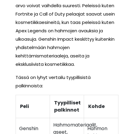
arvo voivat vaihdella suuresti. Peleissä kuten
Fortnite ja Call of Duty pelaajat saavat usein
kosmetiikkaesineitä, kun taas peleissä kuten
Apex Legends on hahmojen avauksia ja
ulkoasuja. Genshin Impact keskittyy kuitenkin
yhdistelmään hahmojen
kehittämismateriaaleja, aseita ja
eksklusiivista kosmetiikkaa.
Tässä on lyhyt vertailu tyypillisistä
palkinnoista:
Tyypilliset
Peli
Kohde
palkinnot
Hahmomateriaalit,
Genshin
Hahmon
aseet,