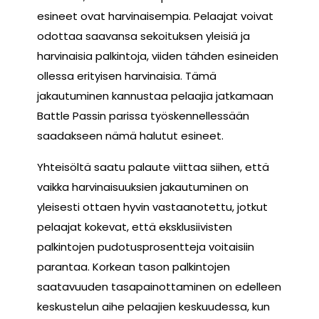
esineet ovat harvinaisempia. Pelaajat voivat
odottaa saavansa sekoituksen yleisiä ja
harvinaisia palkintoja, viiden tähden esineiden
ollessa erityisen harvinaisia. Tämä
jakautuminen kannustaa pelaajia jatkamaan
Battle Passin parissa työskennellessään
saadakseen nämä halutut esineet.
Yhteisöltä saatu palaute viittaa siihen, että
vaikka harvinaisuuksien jakautuminen on
yleisesti ottaen hyvin vastaanotettu, jotkut
pelaajat kokevat, että eksklusiivisten
palkintojen pudotusprosentteja voitaisiin
parantaa. Korkean tason palkintojen
saatavuuden tasapainottaminen on edelleen
keskustelun aihe pelaajien keskuudessa, kun