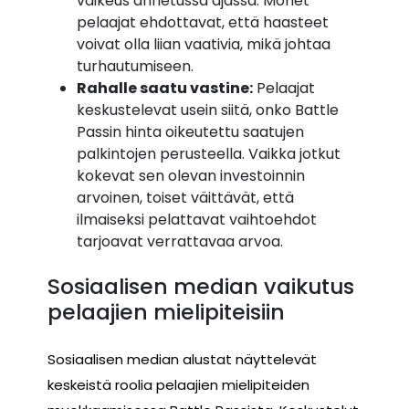
vaikeus annetussa ajassa. Monet
pelaajat ehdottavat, että haasteet
voivat olla liian vaativia, mikä johtaa
turhautumiseen.
Rahalle saatu vastine:
Pelaajat
keskustelevat usein siitä, onko Battle
Passin hinta oikeutettu saatujen
palkintojen perusteella. Vaikka jotkut
kokevat sen olevan investoinnin
arvoinen, toiset väittävät, että
ilmaiseksi pelattavat vaihtoehdot
tarjoavat verrattavaa arvoa.
Sosiaalisen median vaikutus
pelaajien mielipiteisiin
Sosiaalisen median alustat näyttelevät
keskeistä roolia pelaajien mielipiteiden