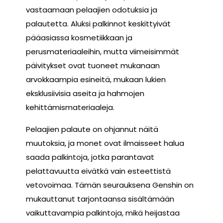
vastaamaan pelaajien odotuksia ja
palautetta. Aluksi palkinnot keskittyivät
pääasiassa kosmetiikkaan ja
perusmateriaaleihin, mutta viimeisimmät
päivitykset ovat tuoneet mukanaan
arvokkaampia esineitä, mukaan lukien
eksklusiivisia aseita ja hahmojen
kehittämismateriaaleja.
Pelaajien palaute on ohjannut näitä
muutoksia, ja monet ovat ilmaisseet halua
saada palkintoja, jotka parantavat
pelattavuutta eivätkä vain esteettistä
vetovoimaa. Tämän seurauksena Genshin on
mukauttanut tarjontaansa sisältämään
vaikuttavampia palkintoja, mikä heijastaa